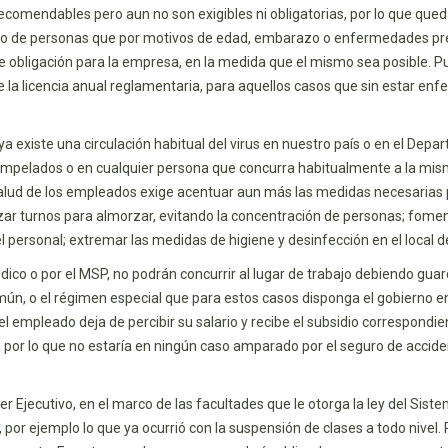
recomendables pero aun no son exigibles ni obligatorias, por lo que qued
so de personas que por motivos de edad, embarazo o enfermedades pree
o de obligación para la empresa, en la medida que el mismo sea posible.
a licencia anual reglamentaria, para aquellos casos que sin estar enf
ya existe una circulación habitual del virus en nuestro país o en el De
mpelados o en cualquier persona que concurra habitualmente a la misma.
 salud de los empleados exige acentuar aun más las medidas necesarias pa
ar turnos para almorzar, evitando la concentración de personas; foment
 personal; extremar las medidas de higiene y desinfección en el local de
o o por el MSP, no podrán concurrir al lugar de trabajo debiendo guar
, o el régimen especial que para estos casos disponga el gobierno en l
pleado deja de percibir su salario y recibe el subsidio correspondient
por lo que no estaría en ningún caso amparado por el seguro de accide
er Ejecutivo, en el marco de las facultades que le otorga la ley del Sis
or ejemplo lo que ya ocurrió con la suspensión de clases a todo nivel. P