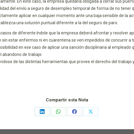
mente. En este caso, la empresa quedaría obligada a cerrar sus puerta
ibilidad del envío a seguro de desempleo temporal de forma de no tener 
ente aplicar en cualquier momento ante una baja sensible de la activi
stablezca una solución puntual diferente a la del seguro de paro.
 casos de diferente índole que la empresa deberá afrontar y resolver ap
 sin estar enfermos ni en cuarentena se ven impedidos de concurrir a trab
sibilidad en ese caso de aplicar una sanción disciplinaria al empleado 
el abandono de trabajo.
iéndose de las distintas herramientas que provee el derecho del trabajo
Compartir esta Nota
Share
Share
Share
Share
on
on
on
on
LinkedIn
WhatsApp
Facebook
X