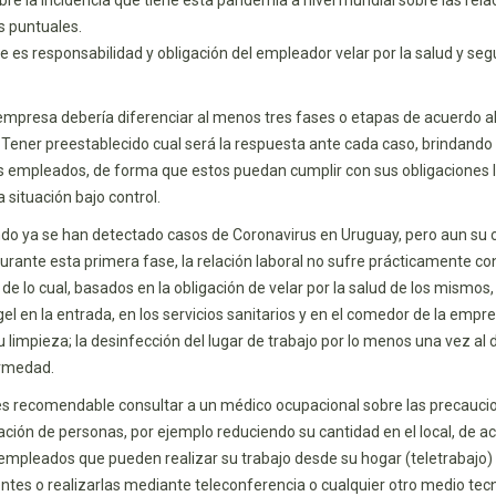
s puntuales.
ue es responsabilidad y obligación del empleador velar por la salud y se
empresa debería diferenciar al menos tres fases o etapas de acuerdo al
. Tener preestablecido cual será la respuesta ante cada caso, brindando
us empleados, de forma que estos puedan cumplir con sus obligaciones 
 situación bajo control.
o ya se han detectado casos de Coronavirus en Uruguay, pero aun su cir
ante esta primera fase, la relación laboral no sufre prácticamente cons
 de lo cual, basados en la obligación de velar por la salud de los mism
l en la entrada, en los servicios sanitarios y en el comedor de la empre
 limpieza; la desinfección del lugar de trabajo por lo menos una vez al 
ermedad.
es recomendable consultar a un médico ocupacional sobre las precaucion
ración de personas, por ejemplo reduciendo su cantidad en el local, de
empleados que pueden realizar su trabajo desde su hogar (teletrabajo)
tes o realizarlas mediante teleconferencia o cualquier otro medio tec