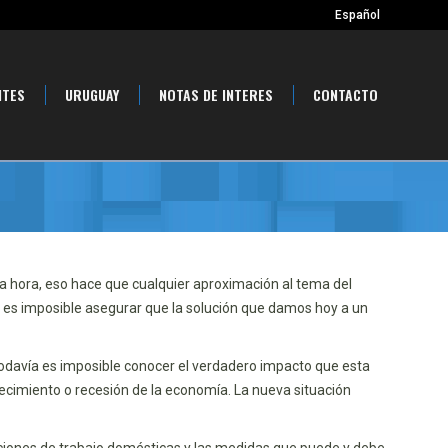
Español
NTES
URUGUAY
NOTAS DE INTERES
CONTACTO
 hora, eso hace que cualquier aproximación al tema del
 es imposible asegurar que la solución que damos hoy a un
e todavía es imposible conocer el verdadero impacto que esta
cimiento o recesión de la economía. La nueva situación
laciones de trabajo domésticas y las medidas que puede y debe