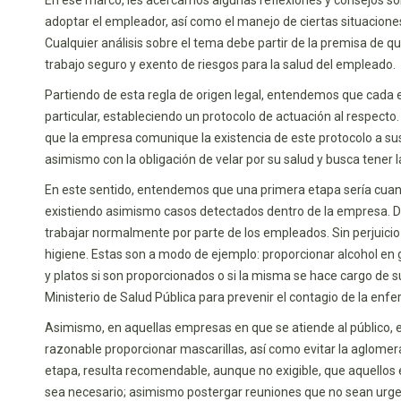
adoptar el empleador, así como el manejo de ciertas situacione
Cualquier análisis sobre el tema debe partir de la premisa de q
trabajo seguro y exento de riesgos para la salud del empleado.
Partiendo de esta regla de origen legal, entendemos que cada 
particular, estableciendo un protocolo de actuación al respecto
que la empresa comunique la existencia de este protocolo a s
asimismo con la obligación de velar por su salud y busca tener la
En este sentido, entendemos que una primera etapa sería cuand
existiendo asimismo casos detectados dentro de la empresa. Dur
trabajar normalmente por parte de los empleados. Sin perjuicio
higiene. Estas son a modo de ejemplo: proporcionar alcohol en ge
y platos si son proporcionados o si la misma se hace cargo de su
Ministerio de Salud Pública para prevenir el contagio de la enf
Asimismo, en aquellas empresas en que se atiende al público, 
razonable proporcionar mascarillas, así como evitar la aglome
etapa, resulta recomendable, aunque no exigible, que aquellos 
sea necesario; asimismo postergar reuniones que no sean urgen