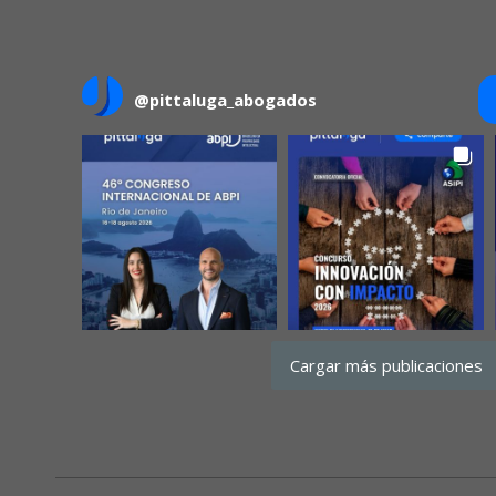
@
pittaluga_abogados
Cargar más publicaciones