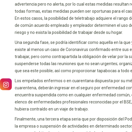
advertencia pero no alerta, por lo cual estas medidas resultan 
todas formas, estas medidas pueden ser oportunas para el ca
En estos casos, la posibilidad de teletrabajo adquiere el rang
de común acuerdo empleado y empleador determinen el uso de l
riesgo y no exista la posibilidad de trabajar desde su hogar.
Una segunda fase, se podría identificar como aquella en la que 
existe al menos un caso de Coronavirus confirmado entre sus e
trabajar, pero como contrapartida la obligación de velar por la
suspenderse todas las reuniones que no sean urgentes; organiz
que sea este posible; así como proporcionar tapabocas a todo el
Los empelados enfermos o en cuarentana dispuesta por su médic
cuarentena, deberán ingresar en el seguro por enfermedad común
encuentra suspendida como en cualquier enfermedad común, el em
elenco de enfermedades profesionales reconocidas por el BSE, 
hubiera contraído en un viaje de trabajo.
Finalmente, una tercera etapa seria que por disposición del Pod
la empresa o suspensión de actividades en determinado sector, p