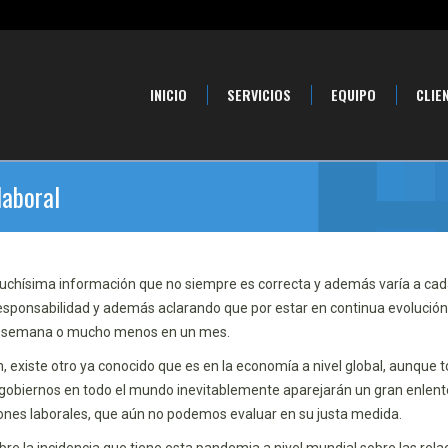
INICIO
SERVICIOS
EQUIPO
CLIE
laboral
chísima información que no siempre es correcta y además varía a cada
esponsabilidad y además aclarando que por estar en continua evolución
una semana o mucho menos en un mes.
ón, existe otro ya conocido que es en la economía a nivel global, aunqu
obiernos en todo el mundo inevitablemente aparejarán un gran enlente
ones laborales, que aún no podemos evaluar en su justa medida.
re la incidencia que tiene esta pandemia a nivel mundial sobre las re