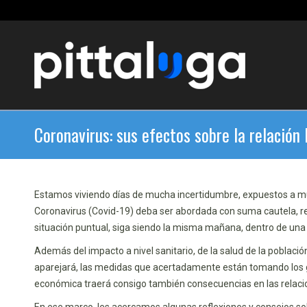
Coronavirus: sus efectos sobre la relación 
Estamos viviendo días de mucha incertidumbre, expuestos a mu
Coronavirus (Covid-19) deba ser abordada con suma cautela, r
situación puntual, siga siendo la misma mañana, dentro de 
Además del impacto a nivel sanitario, de la salud de la poblaci
aparejará, las medidas que acertadamente están tomando los g
económica traerá consigo también consecuencias en las relaci
En ese marco, les acercamos algunas reflexiones y consejos sob